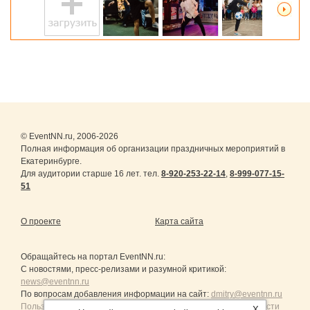
© EventNN.ru, 2006-2026
Полная информация об организации праздничных мероприятий в
Екатеринбурге.
Для аудитории старше 16 лет. тел.
8-920-253-22-14
,
8-999-077-15-
51
О проекте
Карта сайта
Обращайтесь на портал
EventNN.ru
:
С новостями, пресс-релизами и разумной критикой:
news@eventnn.ru
По вопросам добавления информации на сайт:
dmitry@eventnn.ru
Пользовательское Соглашение и политика конфиденциальности
X