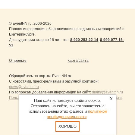
© EventNN.ru, 2006-2026
Полная информация об организации праздничных мероприятий в
Екатеринбурге.
Для аудитории старше 16 лет. тел.
8-920-253-22-14
,
8-999-077-15-
51
О проекте
Карта сайта
Обращайтесь на портал
EventNN.ru
:
С новостями, пресс-релизами и разумной критикой:
news@eventnn.ru
По вопросам добавления информации на сайт:
dmitry@eventnn.ru
Пользовательское Соглашение и политика конфиденциальности
X
Наш сайт использует файлы cookie.
Оставаясь на сайте, вы соглашаетесь с
использованием этих файлов и
политикой
конфиденциальности
.
Продвижение сайтов Санкт-Петербург
ХОРОШО