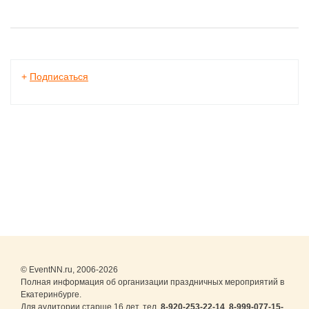
+
Подписаться
© EventNN.ru, 2006-2026
Полная информация об организации праздничных мероприятий в
Екатеринбурге.
Для аудитории старше 16 лет. тел.
8-920-253-22-14
,
8-999-077-15-