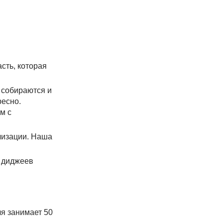
сть, которая
, собираются и
ресно.
м с
илизации. Наша
х диджеев
я занимает 50