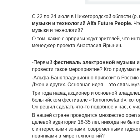
С 22 по 24 июля в Нижегородской области (р.
музыки и технологий Alfa Future People
. Ч
музыки и технологий?
О том, какие сюрпризы ждут зрителей, что ин
менеджер проекта Анастасия Ярынич.
-Первый
фестиваль электронной музыки и т
провести такое мероприятие? Кто придумал е
-Альфа-Банк традиционно привозит в Россию 
Джон и других. Основная идея – это связь муз
Три года назад акционер и основной владеле
бельгийском фестивале «Tomorrowland», кото
Он решил сделать что-то подобное у нас, с у
В нашей стране проводится множество open ai
целевой аудитории 18-35 лет, никогда не бы
с интересными зонами, современными гаджета
новинками в мире технологий?