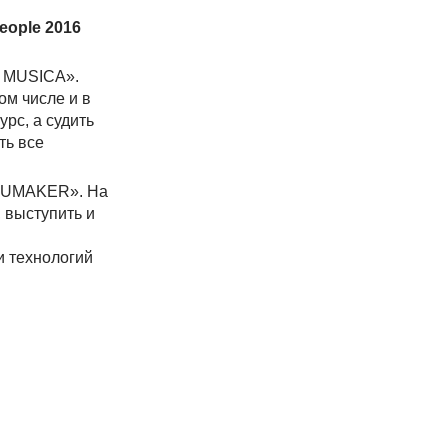
People 2016
A MUSICA».
ом числе и в
рс, а судить
ть все
а «UMAKER». На
 выступить и
и технологий