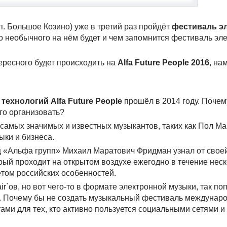
 п. Большое Козино) уже в третий раз пройдёт
фестиваль э
то необычного на нём будет и чем запомнится фестиваль эл
тересного будет происходить на
Alfa Future People 2016
, на
ехнологий Alfa Future People
прошёл в 2014 году. Поче
го организовать?
самых значимых и известных музыкантов, таких как Пол Ма
ыки и бизнеса.
ц «Альфа групп» Михаил Маратович Фридман узнал от свое
рый проходит на открытом воздухе ежегодно в течение неск
чётом российских особенностей.
r`ов, но вот чего-то в формате электронной музыки, так по
ло. Почему бы не создать музыкальный фестиваль междунар
ми для тех, кто активно пользуется социальными сетями и 