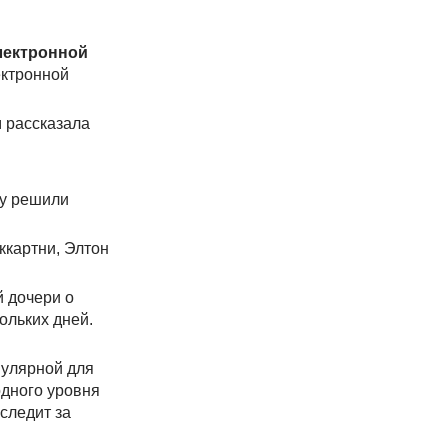
лектронной
ектронной
м рассказала
му решили
ккартни, Элтон
й дочери о
ольких дней.
пулярной для
одного уровня
следит за