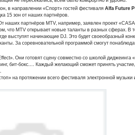
тивации не пересекались, всем было комфортно и удобно.
зон, в направлении «Спорт» гостей фестиваля
Alfa Future 
дка 15 зон от наших партнёров.
 От наших партнёров MTV, например, заявлен проект «CAS
том, что MTV открывает новые таланты в разных сферах. В т
 где выступят начинающие DJ. Это будет своеобразный конку
канты. За соревновательной программой смогут понаблюда
Effect». Они готовят сцену совместно со школой диджеинг
инг, бит-бокс.… Каждый желающий сможет принять участие,
.
стоп» на протяжении всего фестиваля электронной музыки 