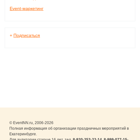
Event-маркетинг
+
Подписаться
© EventNN.ru, 2006-2026
Полная информация об организации праздничных мероприятий в
Екатеринбурге.
Для аудитории старше 16 лет. тел.
8-920-253-22-14
,
8-999-077-15-