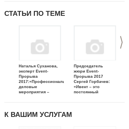
СТАТЬИ ПО ТЕМЕ
>
Наталья Суханова,
Председатель
эксперт Event-
жюри Event-
Прорыва
Прорыва 2017
2017:«Профессиональные
Сергей Горбачев:
деловые
«Ивент – это
мероприятия –
постоянный
важнейший
вызов!»
инструмент в
становлении event-
индустрии»
К ВАШИМ УСЛУГАМ