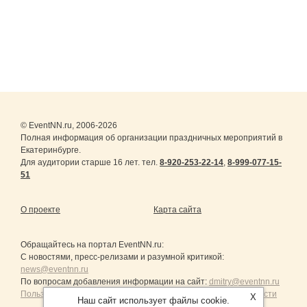
© EventNN.ru, 2006-2026
Полная информация об организации праздничных мероприятий в
Екатеринбурге.
Для аудитории старше 16 лет. тел.
8-920-253-22-14
,
8-999-077-15-
51
О проекте
Карта сайта
Обращайтесь на портал
EventNN.ru
:
С новостями, пресс-релизами и разумной критикой:
news@eventnn.ru
По вопросам добавления информации на сайт:
dmitry@eventnn.ru
Пользовательское Соглашение и политика конфиденциальности
X
Наш сайт использует файлы cookie.