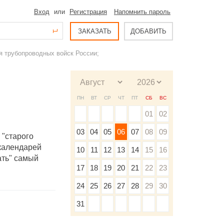
Вход
или
Регистрация
Напомнить пароль
ЗАКАЗАТЬ
ДОБАВИТЬ
я трубопроводных войск России;
ПН
ВТ
СР
ЧТ
ПТ
СБ
ВС
01
02
03
04
05
06
07
08
09
 "старого
 календарей
10
11
12
13
14
15
16
ать" самый
17
18
19
20
21
22
23
24
25
26
27
28
29
30
31