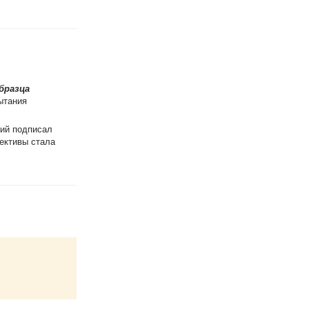
бразца
ытания
ий подписал
ективы стала