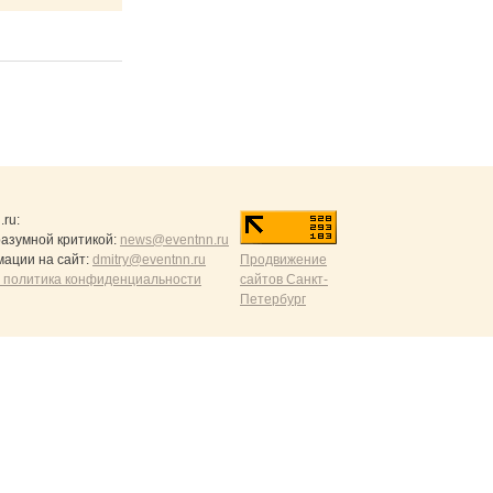
.ru
:
разумной критикой:
news@eventnn.ru
ации на сайт:
dmitry@eventnn.ru
Продвижение
 политика конфиденциальности
сайтов Санкт-
Петербург