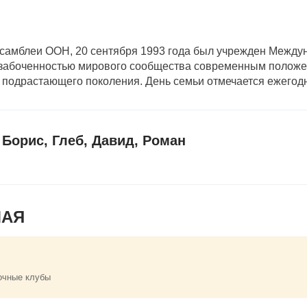
ссамблеи ООН, 20 сентября 1993 года был учрежден Межд
озабоченностью мирового сообщества современным положе
 подрастающего поколения. День семьи отмечается ежегодн
Борис, Глеб, Давид, Роман
МАЯ
очные клубы