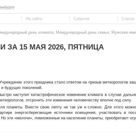
инбурге
Международный день климата; Международный день семьи; Мужские имен
 ЗА 15 МАЯ 2026, ПЯТНИЦА
 Учреждение этого праздника стало ответом на призыв метеорологов за
 и будущих поколений.
 быстро наступит катастрофическое изменение климата в случае даль
етеорологов, отсрочить эти изменения человечеству вполне под силу.
ля планеты. Внести свою лепту не так уж и сложно. Для этого можн
вартире энергосберегающие источники освещения, участвовать в пос
Но эти «мелочи», помноженные на население планеты, приобретают огр