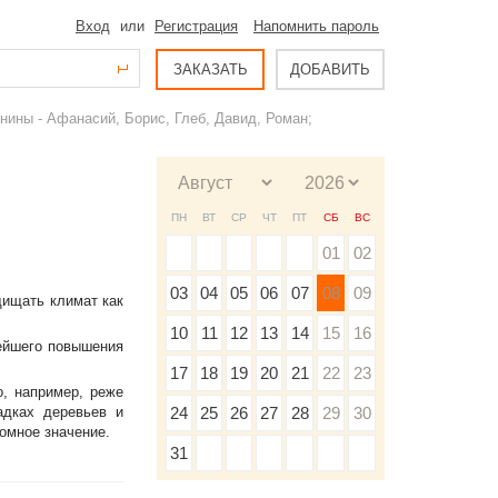
Вход
или
Регистрация
Напомнить пароль
ЗАКАЗАТЬ
ДОБАВИТЬ
ины - Афанасий, Борис, Глеб, Давид, Роман;
ПН
ВТ
СР
ЧТ
ПТ
СБ
ВС
01
02
03
04
05
06
07
08
09
щищать климат как
10
11
12
13
14
15
16
нейшего повышения
17
18
19
20
21
22
23
о, например, реже
адках деревьев и
24
25
26
27
28
29
30
омное значение.
31