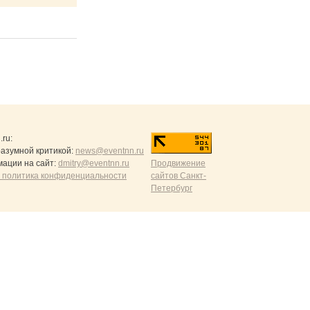
.ru
:
разумной критикой:
news@eventnn.ru
ации на сайт:
dmitry@eventnn.ru
Продвижение
 политика конфиденциальности
сайтов Санкт-
Петербург