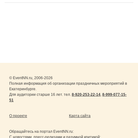
© EventNN.ru, 2006-2026
Полная информация об организации праздничных мероприятий в
Екатеринбурге.
Для аудитории старше 16 лет. тел.
8-920-253-22-14
,
8-999-077-15-
51
О проекте
Карта сайта
Обращайтесь на портал
EventNN.ru
:
С новостями, пресс-релизами и разумной критикой: