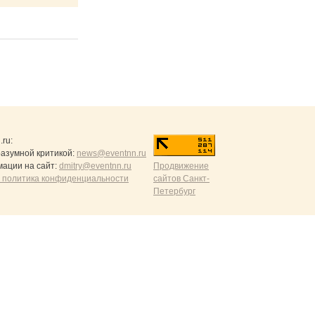
.ru
:
разумной критикой:
news@eventnn.ru
ации на сайт:
dmitry@eventnn.ru
Продвижение
 политика конфиденциальности
сайтов Санкт-
Петербург