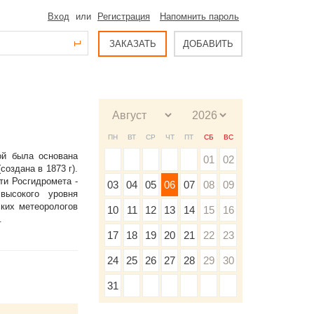
Вход
или
Регистрация
Напомнить пароль
ЗАКАЗАТЬ
ДОБАВИТЬ
ПН
ВТ
СР
ЧТ
ПТ
СБ
ВС
ой была основана
01
02
оздана в 1873 г).
ти Росгидромета -
03
04
05
06
07
08
09
высокого уровня
ских метеорологов
10
11
12
13
14
15
16
.
17
18
19
20
21
22
23
24
25
26
27
28
29
30
31