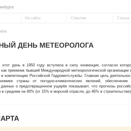
инбурге
лога
НЫЙ ДЕНЬ МЕТЕОРОЛОГА
В этот день в 1950 году вступила в силу конвенция, согласно котор
 как преемник бывшей Международной метеорологической организации (с
т в компетенцию Российской Гидрометслужбы. Главная цель деятельнос
омике страны от погодно-климатических явлений, обеспечение 
 данных о предотвращенном ущербе показывает, что прогнозы россий
в среднем на 40% (от 15% в морской отрасли, до 46% в строительстве)
МАРТА