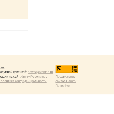
.ru
:
разумной критикой:
news@eventnn.ru
ации на сайт:
dmitry@eventnn.ru
Продвижение
 политика конфиденциальности
сайтов Санкт-
Петербург