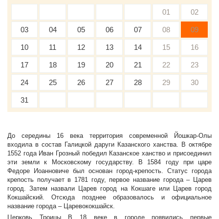
01
02
03
04
05
06
07
08
09
10
11
12
13
14
15
16
17
18
19
20
21
22
23
24
25
26
27
28
29
30
31
До середины 16 века территория современной Йошкар-Олы
входила в состав Галицкой даруги Казанского ханства. В октябре
1552 года Иван Грозный победил Казанское ханство и присоединил
эти земли к Московскому государству. В 1584 году при царе
Федоре Иоанновиче был основан город-крепость. Статус города
крепость получает в 1781 году, первое название города – Царев
город. Затем назвали Царев город на Кокшаге или Царев город
Кокшайский. Отсюда позднее образовалось и официальное
название города – Царевококшайск.
Церковь Троицы В 18 веке в городе появились первые