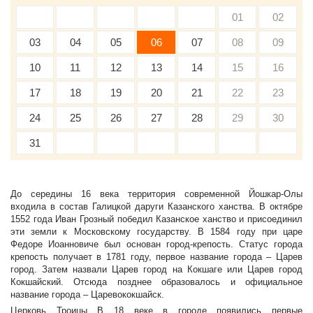
01
02
03
04
05
06
07
08
09
10
11
12
13
14
15
16
17
18
19
20
21
22
23
24
25
26
27
28
29
30
31
До середины 16 века территория современной Йошкар-Олы
входила в состав Галицкой даруги Казанского ханства. В октябре
1552 года Иван Грозный победил Казанское ханство и присоединил
эти земли к Московскому государству. В 1584 году при царе
Федоре Иоанновиче был основан город-крепость. Статус города
крепость получает в 1781 году, первое название города – Царев
город. Затем назвали Царев город на Кокшаге или Царев город
Кокшайский. Отсюда позднее образовалось и официальное
название города – Царевококшайск.
Церковь Троицы В 18 веке в городе появились первые