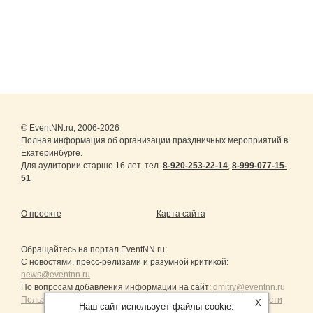
© EventNN.ru, 2006-2026
Полная информация об организации праздничных мероприятий в
Екатеринбурге.
Для аудитории старше 16 лет. тел.
8-920-253-22-14
,
8-999-077-15-
51
О проекте
Карта сайта
Обращайтесь на портал
EventNN.ru
:
С новостями, пресс-релизами и разумной критикой:
news@eventnn.ru
По вопросам добавления информации на сайт:
dmitry@eventnn.ru
Пользовательское Соглашение и политика конфиденциальности
X
Наш сайт использует файлы cookie.