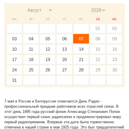
ПН
ВТ
СР
ЧТ
ПТ
СБ
ВС
01
02
03
04
05
06
07
08
09
10
11
12
13
14
15
16
17
18
19
20
21
22
23
24
25
26
27
28
29
30
31
7 мая в России и Белоруссии отмечается День Радио -
профессиональный праздник работников всех отраслей связи. В
этот день 1895 года русский физик Александр Степанович Попов
осуществил первый сеанс радиосвязи и продемонстрировал миру
первый радиоприемник. Впервые эта дата была торжественно
отмечена в нашей стране в мае 1925 года. Это был тридцатилетний