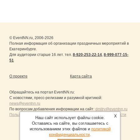
© EventNN.ru, 2006-2026
Полная информация об организации праздничных мероприятий в
Екатеринбурге.
Для аудитории старше 16 лет. тел.
8-920-253-22-14
,
8-999-077-15-
51
О проекте
Карта сайта
Обращайтесь на портал
EventNN.ru
:
С новостями, пресс-релизами и разумной критикой:
news@eventnn.ru
По вопросам добавления информации на сайт:
dmitry@eventnn.ru
Пользовательское Соглашение и политика конфиденциальности
X
Наш сайт использует файлы cookie.
Оставаясь на сайте, вы соглашаетесь с
использованием этих файлов и
политикой
конфиденциальности
.