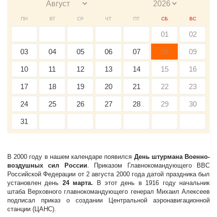
ПН
ВТ
СР
ЧТ
ПТ
СБ
ВС
01
02
03
04
05
06
07
08
09
10
11
12
13
14
15
16
17
18
19
20
21
22
23
24
25
26
27
28
29
30
31
В 2000 году в нашем календаре появился
День штурмана Военно-
воздушных сил России
. Приказом Главнокомандующего ВВС
Российской Федерации от 2 августа 2000 года датой праздника был
установлен день
24 марта.
В этот день в 1916 году начальник
штаба Верховного главнокомандующего генерал Михаил Алексеев
подписал приказ о создании Центральной аэронавигационной
станции (ЦАНС).