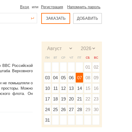
Вход
или
Регистрация
Напомнить пароль
ЗАКАЗАТЬ
ДОБАВИТЬ
ПН
ВТ
СР
ЧТ
ПТ
СБ
ВС
о ВВС Российской
01
02
штаба Верховного
03
04
05
06
07
08
09
 и не помышляли о
10
11
12
13
14
15
16
е просторы. Можно
ского флота. Он
17
18
19
20
21
22
23
24
25
26
27
28
29
30
31