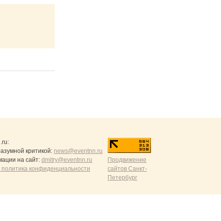
.ru
:
разумной критикой:
news@eventnn.ru
ации на сайт:
dmitry@eventnn.ru
Продвижение
 политика конфиденциальности
сайтов Санкт-
Петербург