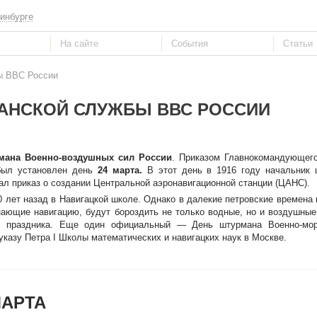
инбурге
ы ВВС России
АНСКОЙ СЛУЖБЫ ВВС РОССИИ
мана Военно-воздушных сил России
. Приказом Главнокомандующег
 был установлен день
24 марта.
В этот день в 1916 году начальник 
л приказ о создании Центральной аэронавигационной станции (ЦАНС).
 лет назад в Навигацкой школе. Однако в далекие петровские времена
знающие навигацию, будут бороздить не только водные, но и воздушны
ре праздника. Еще один официальный — День штурмана Военно-мор
 указу Петра I Школы математических и навигацких наук в Москве.
МАРТА