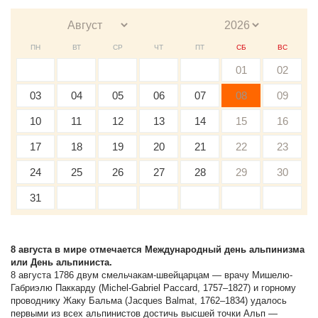
ПН
ВТ
СР
ЧТ
ПТ
СБ
ВС
01
02
03
04
05
06
07
08
09
10
11
12
13
14
15
16
17
18
19
20
21
22
23
24
25
26
27
28
29
30
31
8 августа в мире отмечается Международный день альпинизма
или День альпиниста.
8 августа 1786 двум смельчакам-швейцарцам — врачу Мишелю-
Габриэлю Паккарду (Michel-Gabriel Paccard, 1757–1827) и горному
проводнику Жаку Бальма (Jacques Balmat, 1762–1834) удалось
первыми из всех альпинистов достичь высшей точки Альп —