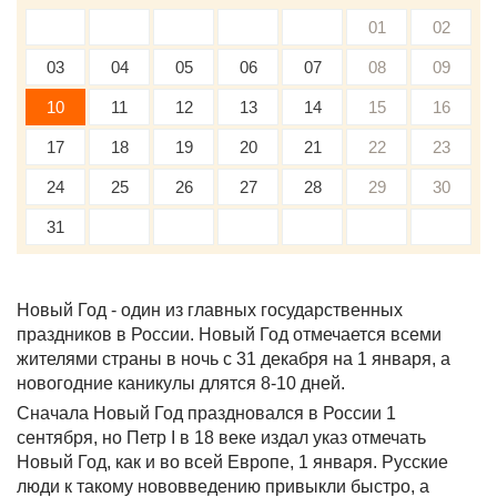
01
02
03
04
05
06
07
08
09
10
11
12
13
14
15
16
17
18
19
20
21
22
23
24
25
26
27
28
29
30
31
Новый Год - один из главных государственных
праздников в России. Новый Год отмечается всеми
жителями страны в ночь с 31 декабря на 1 января, а
новогодние каникулы длятся 8-10 дней.
Сначала Новый Год праздновался в России 1
сентября, но Петр I в 18 веке издал указ отмечать
Новый Год, как и во всей Европе, 1 января. Русские
люди к такому нововведению привыкли быстро, а