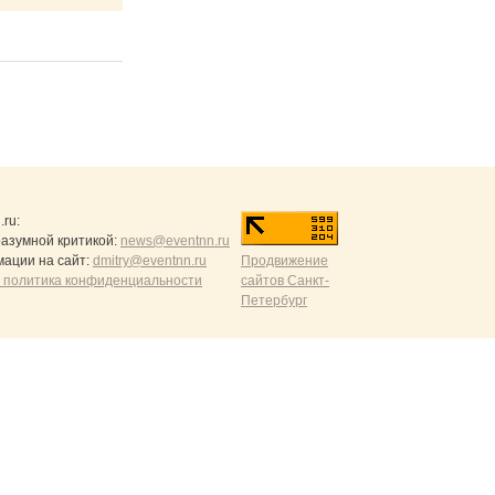
.ru
:
разумной критикой:
news@eventnn.ru
ации на сайт:
dmitry@eventnn.ru
Продвижение
 политика конфиденциальности
сайтов Санкт-
Петербург