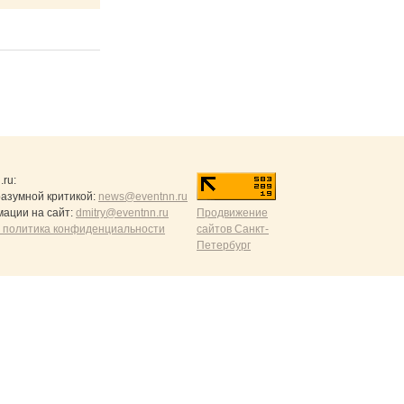
.ru
:
разумной критикой:
news@eventnn.ru
ации на сайт:
dmitry@eventnn.ru
Продвижение
 политика конфиденциальности
сайтов Санкт-
Петербург