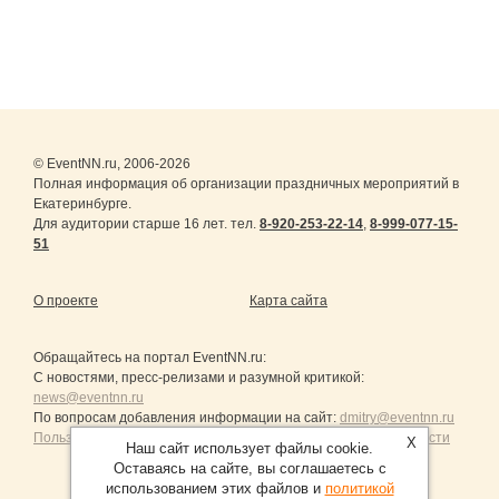
© EventNN.ru, 2006-2026
Полная информация об организации праздничных мероприятий в
Екатеринбурге.
Для аудитории старше 16 лет. тел.
8-920-253-22-14
,
8-999-077-15-
51
О проекте
Карта сайта
Обращайтесь на портал
EventNN.ru
:
С новостями, пресс-релизами и разумной критикой:
news@eventnn.ru
По вопросам добавления информации на сайт:
dmitry@eventnn.ru
Пользовательское Соглашение и политика конфиденциальности
X
Наш сайт использует файлы cookie.
Оставаясь на сайте, вы соглашаетесь с
использованием этих файлов и
политикой