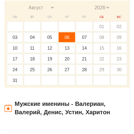
ПН
ВТ
СР
ЧТ
ПТ
СБ
ВС
01
02
03
04
05
06
07
08
09
10
11
12
13
14
15
16
17
18
19
20
21
22
23
24
25
26
27
28
29
30
31
Мужские именины - Валериан,
Валерий, Денис, Устин, Харитон