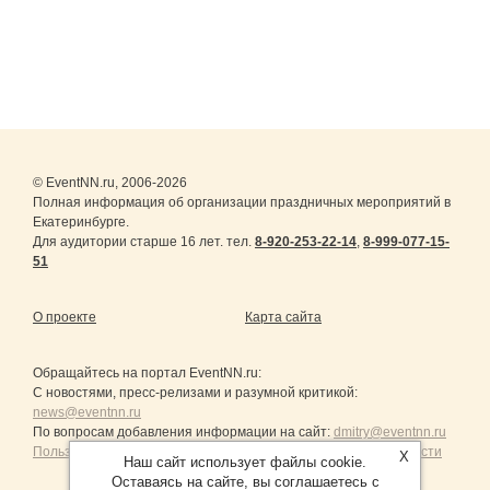
© EventNN.ru, 2006-2026
Полная информация об организации праздничных мероприятий в
Екатеринбурге.
Для аудитории старше 16 лет. тел.
8-920-253-22-14
,
8-999-077-15-
51
О проекте
Карта сайта
Обращайтесь на портал
EventNN.ru
:
С новостями, пресс-релизами и разумной критикой:
news@eventnn.ru
По вопросам добавления информации на сайт:
dmitry@eventnn.ru
Пользовательское Соглашение и политика конфиденциальности
X
Наш сайт использует файлы cookie.
Оставаясь на сайте, вы соглашаетесь с