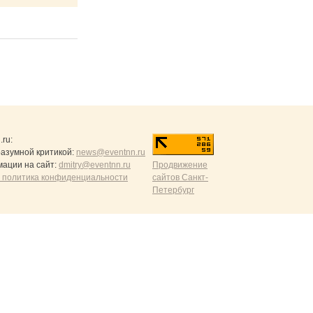
.ru
:
разумной критикой:
news@eventnn.ru
ации на сайт:
dmitry@eventnn.ru
Продвижение
 политика конфиденциальности
сайтов Санкт-
Петербург