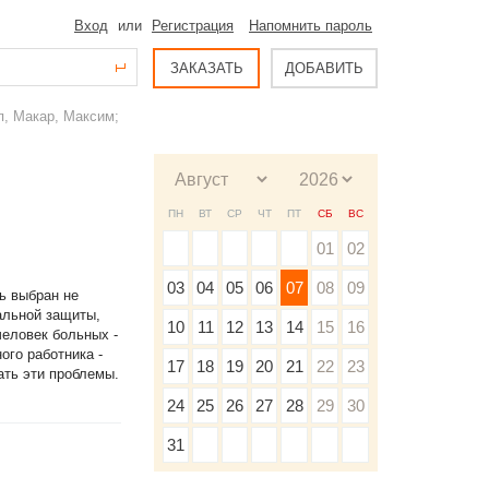
Вход
или
Регистрация
Напомнить пароль
ЗАКАЗАТЬ
ДОБАВИТЬ
п, Макар, Максим;
ПН
ВТ
СР
ЧТ
ПТ
СБ
ВС
01
02
03
04
05
06
07
08
09
ь выбран не
альной защиты,
10
11
12
13
14
15
16
человек больных -
ого работника -
17
18
19
20
21
22
23
ать эти проблемы.
24
25
26
27
28
29
30
31