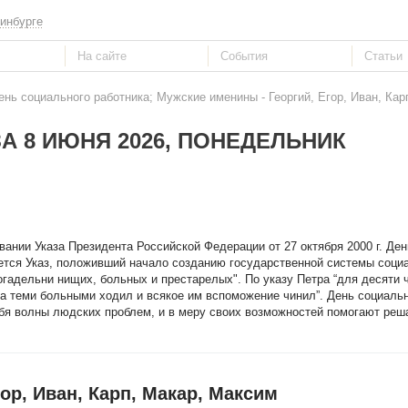
инбурге
ень социального работника; Мужские именины - Георгий, Егор, Иван, Кар
А 8 ИЮНЯ 2026, ПОНЕДЕЛЬНИК
вании Указа Президента Российской Федерации от 27 октября 2000 г. Ден
ается Указ, положивший начало созданию государственной системы соци
гадельни нищих, больных и престарелых". По указу Петра “для десяти 
а теми больными ходил и всякое им вспоможение чинил”. День социальн
бя волны людских проблем, и в меру своих возможностей помогают реш
ор, Иван, Карп, Макар, Максим