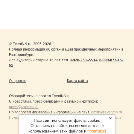
© EventNN.ru, 2006-2026
Полная информация об организации праздничных мероприятий в
Екатеринбурге.
Для аудитории старше 16 лет. тел.
8-920-253-22-14
,
8-999-077-15-
51
О проекте
Карта сайта
Обращайтесь на портал
EventNN.ru
:
С новостями, пресс-релизами и разумной критикой:
news@eventnn.ru
По вопросам добавления информации на сайт:
dmitry@eventnn.ru
Пользовательское Соглашение и политика конфиденциальности
X
Наш сайт использует файлы cookie.
Оставаясь на сайте, вы соглашаетесь с
использованием этих файлов и
политикой