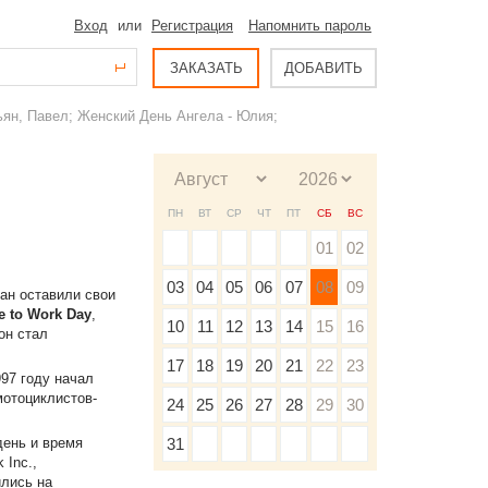
Вход
или
Регистрация
Напомнить пароль
ЗАКАЗАТЬ
ДОБАВИТЬ
ьян, Павел; Женский День Ангела - Юлия;
ПН
ВТ
СР
ЧТ
ПТ
СБ
ВС
01
02
03
04
05
06
07
08
09
ран оставили свои
e to Work Day
,
10
11
12
13
14
15
16
он стал
17
18
19
20
21
22
23
997 году начал
мотоциклистов-
24
25
26
27
28
29
30
день и время
31
 Inc.,
лись на