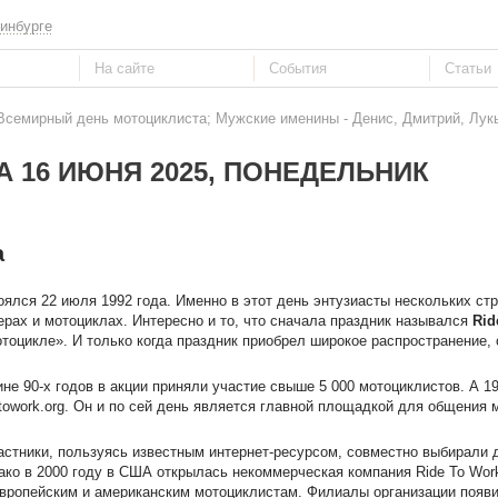
инбурге
 Всемирный день мотоциклиста; Мужские именины - Денис, Дмитрий, Лук
А 16 ИЮНЯ 2025, ПОНЕДЕЛЬНИК
а
ялся 22 июля 1992 года. Именно в этот день энтузиасты нескольких ст
терах и мотоциклах. Интересно и то, что сначала праздник назывался
Rid
отоцикле». И только когда праздник приобрел широкое распространение, 
не 90-х годов в акции приняли участие свыше 5 000 мотоциклистов. А 1
towork.org. Он и по сей день является главной площадкой для общения 
астники, пользуясь известным интернет-ресурсом, совместно выбирали 
ко в 2000 году в США открылась некоммерческая компания Ride To Work
ропейским и американским мотоциклистам. Филиалы организации появи