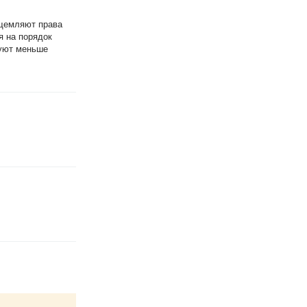
ущемляют права
я на порядок
буют меньше