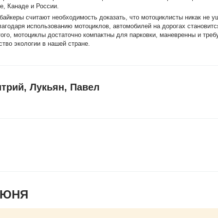
е, Канаде и России.
 байкеры считают необходимость доказать, что мотоциклисты никак не 
лагодаря использованию мотоциклов, автомобилей на дорогах становитс
е того, мотоциклы достаточно компактны для парковки, маневренны и тре
ство экологии в нашей стране.
трий, Лукьян, Павел
ИЮНЯ