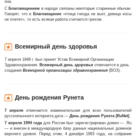
она.
С
Благовещением
в народе связаны некоторые старинные обычаи.
Говорят, что в
Благовещение
«птица гнезда не вьет, девица косы
не плетет», то есть всякая работа считается грехом.
Всемирный день здоровья
7 апреля 1948 г. был принят Устав Всемиpной Оpганизации
Здpавоохpанения.
Всемирный день здоровья
отмечается в день
создания
Всемирной организации здравоохранения
(ВОЗ).
День рождения Рунета
7 апреля
отмечается знаменательная для всех пользователей
русскоязычного интернета дата —
День рождения Рунета (RuNet)
.
7 апреля 1994 года
для России был зарегистрирован домен — .Ru
— и внесен в международную базу данных национальных доменов
верхнего уровня. Перед этим, 4 декабря 1993 года, на собрании