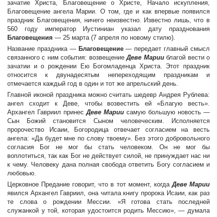
зачатие Христа, Благовещение о Христе, Начало искупления,
Благовещение ангела Марии. О том, где и как впервые появился
праздник Благовещения, ничего неизвестно. Известно лишь, что в
560 году император Иустиниан указал дату празднования
Благовещения
— 25 марта (7 апреля по новому стилю).
Название праздника —
Благовещение
— передает главный смысл
связанного с ним события: возвещение
Деве Марии
благой вести о
зачатии и о рождении Ею Богомладенца Христа. Этот праздник
относится к двунадесятым непереходящим праздникам и
отмечается каждый год в один и тот же апрельский день.
Главной иконой праздника можно считать шедевр Андрея Рублева:
ангел сходит к Деве, чтобы возвестить ей «Благую весть».
Архангел Гавриил принес
Деве Марии
самую большую новость —
Сын Божий становится Сыном человеческим. Исполняется
пророчество Исаии, Богородица отвечает согласием на весть
ангела: «Да будет мне по слову твоему». Без этого добровольного
согласия Бог не мог бы стать человеком. Он не мог бы
воплотиться, так как Бог не действует силой, не принуждает нас ни
к чему. Человеку дана полная свобода ответить Богу согласием и
любовью.
Церковное Предание говорит, что в тот момент, когда
Деве Марии
явился Архангел Гавриил, она читала книгу пророка Исаии, как раз
те слова о рождении Мессии. «Я готова стать последней
служанкой у той, которая удостоится родить Мессию», — думала