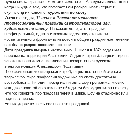
лучом света, красного, желтого, золотого… А задумывались ли вы
когда-нибудь о том, кто помогает нам раскрашивать серые и
скучные дни? Конечно,
художники по свету
.
Именно сегодня,
11 июля в России отмечается
профессиональный праздник светооператоров или,
художников по свету
. На самом деле, этот праздник
неофициальный, однако с каждым годом представители
«осветительного фронта» вливаются в общее праздничное течение
все более разрастающимся потоком.
Дата праздника выбрана неслучайно. 11 июля в 1874 году была
впервые на территории Австралии, Индии и стран Западной Европы
запатентована лампа накаливания, изобретенная русском
электротехником Александром Лодыгиным.
В современном меняющемся и требующем постоянной окраски
творческом мире профессия художника по свету достаточно
востребована. Ни один праздник, ни одна шоу-программа, мюзикл
или даже простой спектакль не обходится без художников по свету.
Что уж говорить про представления в цирке, шоу на стадионах или
ледовых аренах.
На них держится весь свет нашего праздника!