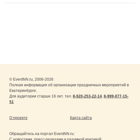
© EventNN.ru, 2006-2026
Полная информация об организации праздничных мероприятий в
Екатеринбурге.
Для аудитории старше 16 лет. тел.
8-920-253-22-14
,
8-999-077-15-
51
О проекте
Карта сайта
Обращайтесь на портал
EventNN.ru
:
С новостями, пресс-релизами и разумной критикой: