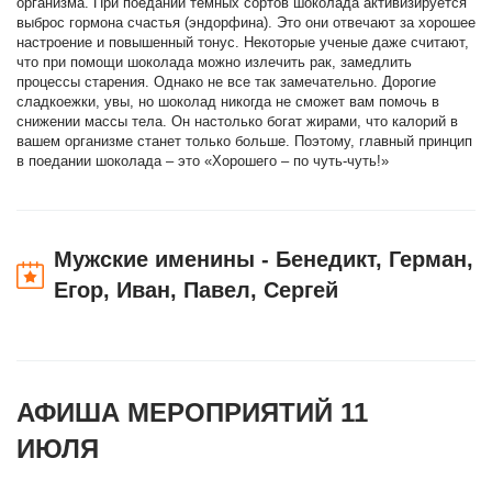
организма. При поедании темных сортов шоколада активизируется
выброс гормона счастья (эндорфина). Это они отвечают за хорошее
настроение и повышенный тонус. Некоторые ученые даже считают,
что при помощи шоколада можно излечить рак, замедлить
процессы старения. Однако не все так замечательно. Дорогие
сладкоежки, увы, но шоколад никогда не сможет вам помочь в
снижении массы тела. Он настолько богат жирами, что калорий в
вашем организме станет только больше. Поэтому, главный принцип
в поедании шоколада – это «Хорошего – по чуть-чуть!»
Мужские именины - Бенедикт, Герман,
Егор, Иван, Павел, Сергей
АФИША МЕРОПРИЯТИЙ 11
ИЮЛЯ