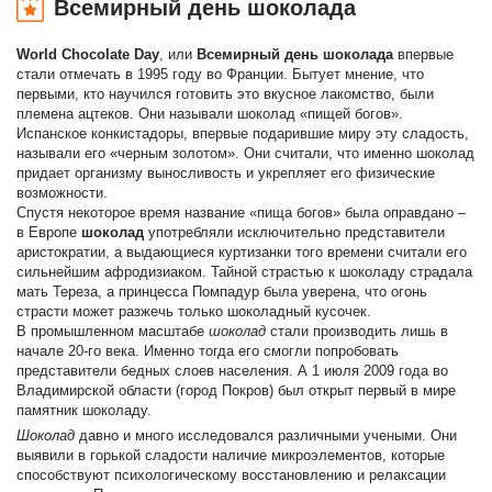
Всемирный день шоколада
World Chocolate Day
, или
Всемирный день шоколада
впервые
стали отмечать в 1995 году во Франции. Бытует мнение, что
первыми, кто научился готовить это вкусное лакомство, были
племена ацтеков. Они называли шоколад «пищей богов».
Испанское конкистадоры, впервые подарившие миру эту сладость,
называли его «черным золотом». Они считали, что именно шоколад
придает организму выносливость и укрепляет его физические
возможности.
Спустя некоторое время название «пища богов» была оправдано –
в Европе
шоколад
употребляли исключительно представители
аристократии, а выдающиеся куртизанки того времени считали его
сильнейшим афродизиаком. Тайной страстью к шоколаду страдала
мать Тереза, а принцесса Помпадур была уверена, что огонь
страсти может разжечь только шоколадный кусочек.
В промышленном масштабе
шоколад
стали производить лишь в
начале 20-го века. Именно тогда его смогли попробовать
представители бедных слоев населения. А 1 июля 2009 года во
Владимирской области (город Покров) был открыт первый в мире
памятник шоколаду.
Шоколад
давно и много исследовался различными учеными. Они
выявили в горькой сладости наличие микроэлементов, которые
способствуют психологическому восстановлению и релаксации