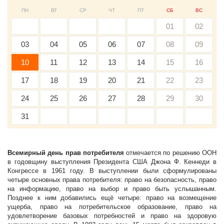
ПН
ВТ
СР
ЧТ
ПТ
СБ
ВС
01
02
03
04
05
06
07
08
09
10
11
12
13
14
15
16
17
18
19
20
21
22
23
24
25
26
27
28
29
30
31
Всемирный день прав потребителя
отмечается по решению ООН
в годовщину выступления Президента США Джона Ф. Кеннеди в
Конгрессе в 1961 году. В выступлении были сформулированы
четыре основных права потребителя: право на безопасность, право
на информацию, право на выбор и право быть услышанным.
Позднее к ним добавились ещё четыре: право на возмещение
ущерба, право на потребительское образование, право на
удовлетворение базовых потребностей и право на здоровую