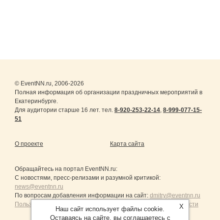
© EventNN.ru, 2006-2026
Полная информация об организации праздничных мероприятий в
Екатеринбурге.
Для аудитории старше 16 лет. тел.
8-920-253-22-14
,
8-999-077-15-
51
О проекте
Карта сайта
Обращайтесь на портал
EventNN.ru
:
С новостями, пресс-релизами и разумной критикой:
news@eventnn.ru
По вопросам добавления информации на сайт:
dmitry@eventnn.ru
Пользовательское Соглашение и политика конфиденциальности
X
Наш сайт использует файлы cookie.
Оставаясь на сайте, вы соглашаетесь с