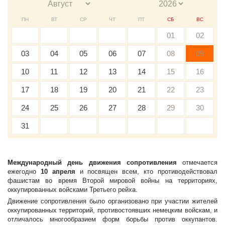
ПН
ВТ
СР
ЧТ
ПТ
СБ
ВС
01
02
03
04
05
06
07
08
09
10
11
12
13
14
15
16
17
18
19
20
21
22
23
24
25
26
27
28
29
30
31
Международный день движения сопротивления
отмечается
ежегодно
10 апреля
и посвящен всем, кто противодействовал
фашистам во время Второй мировой войны на территориях,
оккупированных войсками Третьего рейха.
Движение сопротивления было организовано при участии жителей
оккупированных территорий, противостоявших немецким войскам, и
отличалось многообразием форм борьбы против оккупантов.