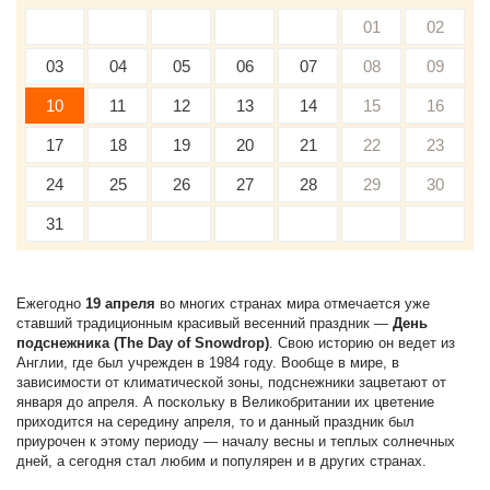
01
02
03
04
05
06
07
08
09
10
11
12
13
14
15
16
17
18
19
20
21
22
23
24
25
26
27
28
29
30
31
Ежегодно
19 апреля
во многих странах мира отмечается уже
ставший традиционным красивый весенний праздник —
День
подснежника (The Day of Snowdrop)
. Свою историю он ведет из
Англии, где был учрежден в 1984 году. Вообще в мире, в
зависимости от климатической зоны, подснежники зацветают от
января до апреля. А поскольку в Великобритании их цветение
приходится на середину апреля, то и данный праздник был
приурочен к этому периоду — началу весны и теплых солнечных
дней, а сегодня стал любим и популярен и в других странах.