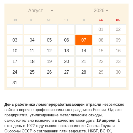
ПН
ВТ
СР
ЧТ
ПТ
СБ
ВС
01
02
03
04
05
06
07
08
09
10
11
12
13
14
15
16
17
18
19
20
21
22
23
24
25
26
27
28
29
30
31
День работника ломоперерабатывающей отрасли
невозможно
найти в перечне профессиональных праздников России. Однако
предприятия, утилизирующие металлические отходы,
самостоятельно назначили в качестве такой даты
19 апреля
. В
этот день в 1922 году вышло постановление Совета Труда и
Обороны СССР о соглашении пяти ведомств. НКВТ, ВСНХ,