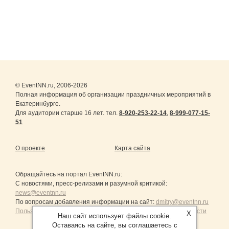
© EventNN.ru, 2006-2026
Полная информация об организации праздничных мероприятий в
Екатеринбурге.
Для аудитории старше 16 лет. тел.
8-920-253-22-14
,
8-999-077-15-
51
О проекте
Карта сайта
Обращайтесь на портал
EventNN.ru
:
С новостями, пресс-релизами и разумной критикой:
news@eventnn.ru
По вопросам добавления информации на сайт:
dmitry@eventnn.ru
Пользовательское Соглашение и политика конфиденциальности
X
Наш сайт использует файлы cookie.
Оставаясь на сайте, вы соглашаетесь с