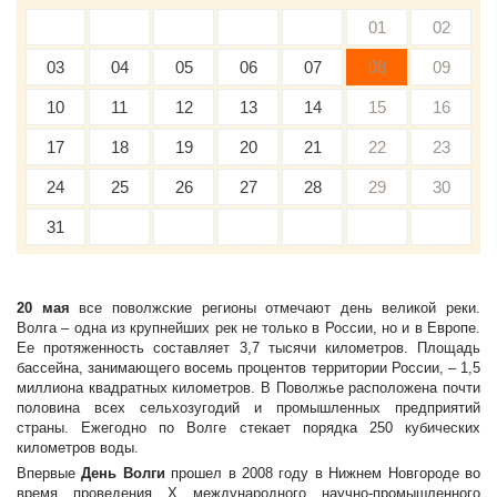
01
02
03
04
05
06
07
08
09
10
11
12
13
14
15
16
17
18
19
20
21
22
23
24
25
26
27
28
29
30
31
20 мая
все поволжские регионы отмечают день великой реки.
Волга – одна из крупнейших рек не только в России, но и в Европе.
Ее протяженность составляет 3,7 тысячи километров. Площадь
бассейна, занимающего восемь процентов территории России, – 1,5
миллиона квадратных километров. В Поволжье расположена почти
половина всех сельхозугодий и промышленных предприятий
страны. Ежегодно по Волге стекает порядка 250 кубических
километров воды.
Впервые
День Волги
прошел в 2008 году в Нижнем Новгороде во
время проведения Х международного научно-промышленного