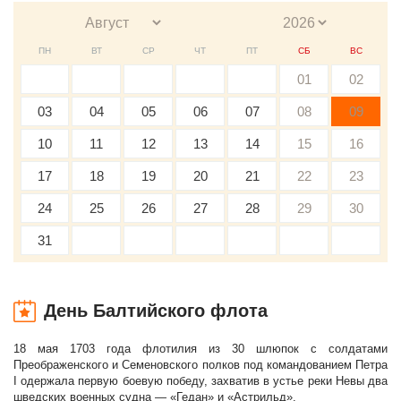
ПН
ВТ
СР
ЧТ
ПТ
СБ
ВС
01
02
03
04
05
06
07
08
09
10
11
12
13
14
15
16
17
18
19
20
21
22
23
24
25
26
27
28
29
30
31
День Балтийского флота
18 мая 1703 года флотилия из 30 шлюпок с солдатами
Преображенского и Семеновского полков под командованием Петра
I одержала первую боевую победу, захватив в устье реки Невы два
шведских военных судна — «Гедан» и «Астрильд».