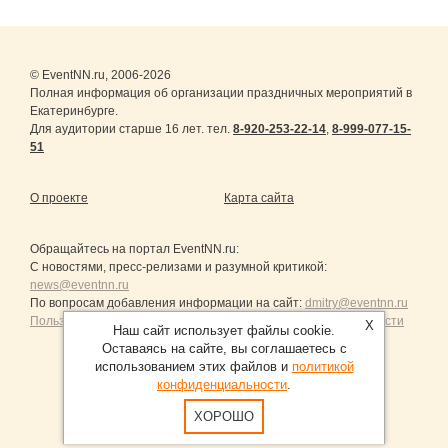
© EventNN.ru, 2006-2026
Полная информация об организации праздничных мероприятий в
Екатеринбурге.
Для аудитории старше 16 лет. тел.
8-920-253-22-14
,
8-999-077-15-
51
О проекте
Карта сайта
Обращайтесь на портал
EventNN.ru
:
С новостями, пресс-релизами и разумной критикой:
news@eventnn.ru
По вопросам добавления информации на сайт:
dmitry@eventnn.ru
Пользовательское Соглашение и политика конфиденциальности
X
Наш сайт использует файлы cookie.
Оставаясь на сайте, вы соглашаетесь с
использованием этих файлов и
политикой
конфиденциальности
.
Продвижение сайтов Санкт-Петербург
ХОРОШО