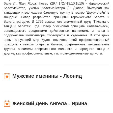
балета". Жан Жорж Новер (29.4.1727-19.10.1810) - французский
балетмейстер, ученик балетмейстера Л. Дюпре. Выступал как
танцовщик и возглавлял балетную труппу в театре "Друри-Лейн" в
Лондоне. Новер разработал принципы героического балета и
балета-трагедии. В 1759 вышел его знаменитый труд "Письма о
танце и балетах", где Новер обосновал принципы балета-пьесы,
воплощаемого средствами действенных пантомимы и танца в
содружестве композитора, хореографа и художника. В этот день
весь танцующий мир будет отмечать свой профессиональный
праздник - театры оперы и балета, современные танцевальные
труппы, ансамбли современного бального и народного танца и
другие, как профессиональные, так и самодеятельные артисты.
Мужские именины - Леонид
Женский День Ангела - Ирина