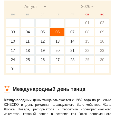
ПН
ВТ
СР
ЧТ
ПТ
СБ
ВС
01
02
03
04
05
06
07
08
09
10
11
12
13
14
15
16
17
18
19
20
21
22
23
24
25
26
27
28
29
30
31
Международный день танца
Международный день танца
отмечается с 1982 года по решению
ЮНЕСКО в день рождения французского балетмейстера Жана
Жоржа Новера, реформатора и теоретика хореографического
искусства, который вошел в историю как "отец современного