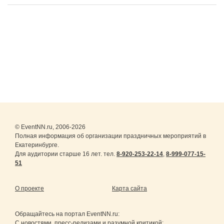
© EventNN.ru, 2006-2026
Полная информация об организации праздничных мероприятий в
Екатеринбурге.
Для аудитории старше 16 лет. тел.
8-920-253-22-14
,
8-999-077-15-
51
О проекте
Карта сайта
Обращайтесь на портал
EventNN.ru
:
С новостями, пресс-релизами и разумной критикой: