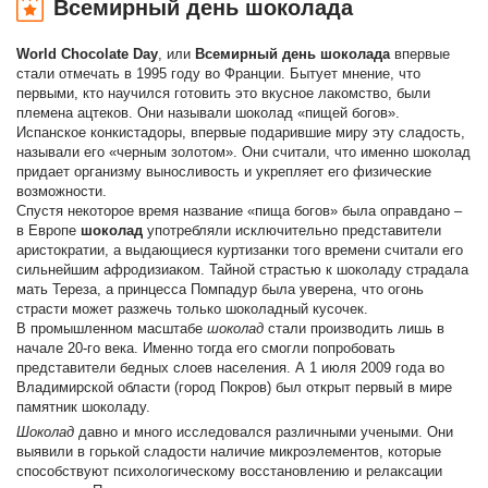
Всемирный день шоколада
World Chocolate Day
, или
Всемирный день шоколада
впервые
стали отмечать в 1995 году во Франции. Бытует мнение, что
первыми, кто научился готовить это вкусное лакомство, были
племена ацтеков. Они называли шоколад «пищей богов».
Испанское конкистадоры, впервые подарившие миру эту сладость,
называли его «черным золотом». Они считали, что именно шоколад
придает организму выносливость и укрепляет его физические
возможности.
Спустя некоторое время название «пища богов» была оправдано –
в Европе
шоколад
употребляли исключительно представители
аристократии, а выдающиеся куртизанки того времени считали его
сильнейшим афродизиаком. Тайной страстью к шоколаду страдала
мать Тереза, а принцесса Помпадур была уверена, что огонь
страсти может разжечь только шоколадный кусочек.
В промышленном масштабе
шоколад
стали производить лишь в
начале 20-го века. Именно тогда его смогли попробовать
представители бедных слоев населения. А 1 июля 2009 года во
Владимирской области (город Покров) был открыт первый в мире
памятник шоколаду.
Шоколад
давно и много исследовался различными учеными. Они
выявили в горькой сладости наличие микроэлементов, которые
способствуют психологическому восстановлению и релаксации