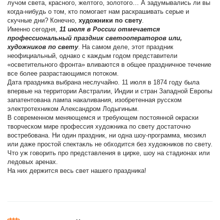
лучом света, красного, желтого, золотого… А задумывались ли вы
когда-нибудь о том, кто помогает нам раскрашивать серые и
скучные дни? Конечно,
художники по свету
.
Именно сегодня,
11 июля в России отмечается
профессиональный праздник светооператоров или,
художников по свету
. На самом деле, этот праздник
неофициальный, однако с каждым годом представители
«осветительного фронта» вливаются в общее праздничное течение
все более разрастающимся потоком.
Дата праздника выбрана неслучайно. 11 июля в 1874 году была
впервые на территории Австралии, Индии и стран Западной Европы
запатентована лампа накаливания, изобретенная русском
электротехником Александром Лодыгиным.
В современном меняющемся и требующем постоянной окраски
творческом мире профессия художника по свету достаточно
востребована. Ни один праздник, ни одна шоу-программа, мюзикл
или даже простой спектакль не обходится без художников по свету.
Что уж говорить про представления в цирке, шоу на стадионах или
ледовых аренах.
На них держится весь свет нашего праздника!