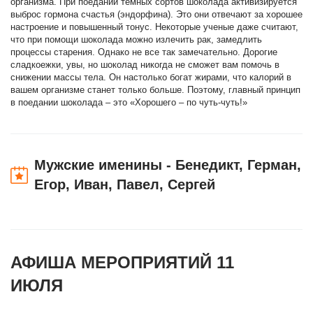
организма. При поедании темных сортов шоколада активизируется
выброс гормона счастья (эндорфина). Это они отвечают за хорошее
настроение и повышенный тонус. Некоторые ученые даже считают,
что при помощи шоколада можно излечить рак, замедлить
процессы старения. Однако не все так замечательно. Дорогие
сладкоежки, увы, но шоколад никогда не сможет вам помочь в
снижении массы тела. Он настолько богат жирами, что калорий в
вашем организме станет только больше. Поэтому, главный принцип
в поедании шоколада – это «Хорошего – по чуть-чуть!»
Мужские именины - Бенедикт, Герман,
Егор, Иван, Павел, Сергей
АФИША МЕРОПРИЯТИЙ 11
ИЮЛЯ