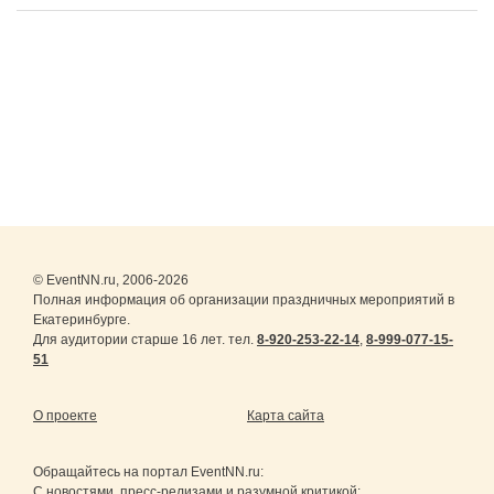
© EventNN.ru, 2006-2026
Полная информация об организации праздничных мероприятий в
Екатеринбурге.
Для аудитории старше 16 лет. тел.
8-920-253-22-14
,
8-999-077-15-
51
О проекте
Карта сайта
Обращайтесь на портал
EventNN.ru
:
С новостями, пресс-релизами и разумной критикой: