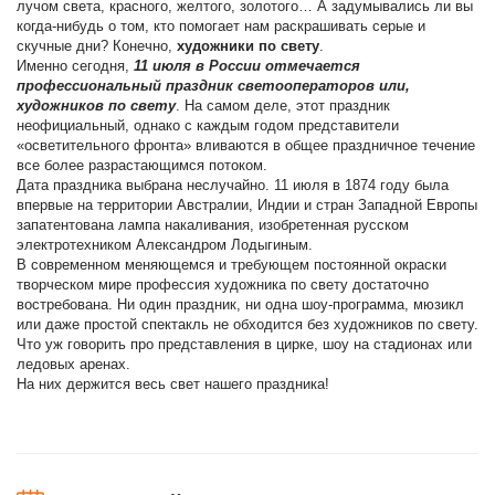
лучом света, красного, желтого, золотого… А задумывались ли вы
когда-нибудь о том, кто помогает нам раскрашивать серые и
скучные дни? Конечно,
художники по свету
.
Именно сегодня,
11 июля в России отмечается
профессиональный праздник светооператоров или,
художников по свету
. На самом деле, этот праздник
неофициальный, однако с каждым годом представители
«осветительного фронта» вливаются в общее праздничное течение
все более разрастающимся потоком.
Дата праздника выбрана неслучайно. 11 июля в 1874 году была
впервые на территории Австралии, Индии и стран Западной Европы
запатентована лампа накаливания, изобретенная русском
электротехником Александром Лодыгиным.
В современном меняющемся и требующем постоянной окраски
творческом мире профессия художника по свету достаточно
востребована. Ни один праздник, ни одна шоу-программа, мюзикл
или даже простой спектакль не обходится без художников по свету.
Что уж говорить про представления в цирке, шоу на стадионах или
ледовых аренах.
На них держится весь свет нашего праздника!