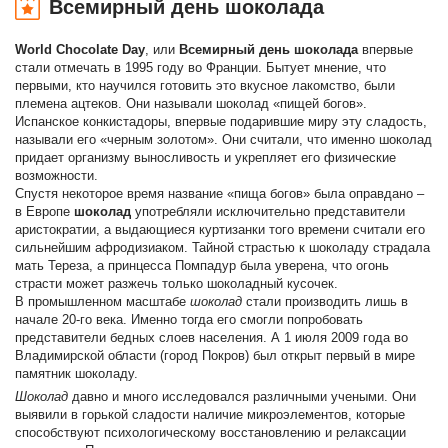
Всемирный день шоколада
World Chocolate Day
, или
Всемирный день шоколада
впервые
стали отмечать в 1995 году во Франции. Бытует мнение, что
первыми, кто научился готовить это вкусное лакомство, были
племена ацтеков. Они называли шоколад «пищей богов».
Испанское конкистадоры, впервые подарившие миру эту сладость,
называли его «черным золотом». Они считали, что именно шоколад
придает организму выносливость и укрепляет его физические
возможности.
Спустя некоторое время название «пища богов» была оправдано –
в Европе
шоколад
употребляли исключительно представители
аристократии, а выдающиеся куртизанки того времени считали его
сильнейшим афродизиаком. Тайной страстью к шоколаду страдала
мать Тереза, а принцесса Помпадур была уверена, что огонь
страсти может разжечь только шоколадный кусочек.
В промышленном масштабе
шоколад
стали производить лишь в
начале 20-го века. Именно тогда его смогли попробовать
представители бедных слоев населения. А 1 июля 2009 года во
Владимирской области (город Покров) был открыт первый в мире
памятник шоколаду.
Шоколад
давно и много исследовался различными учеными. Они
выявили в горькой сладости наличие микроэлементов, которые
способствуют психологическому восстановлению и релаксации