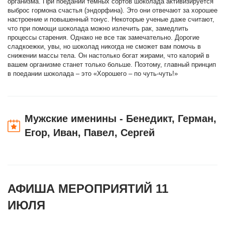
организма. При поедании темных сортов шоколада активизируется
выброс гормона счастья (эндорфина). Это они отвечают за хорошее
настроение и повышенный тонус. Некоторые ученые даже считают,
что при помощи шоколада можно излечить рак, замедлить
процессы старения. Однако не все так замечательно. Дорогие
сладкоежки, увы, но шоколад никогда не сможет вам помочь в
снижении массы тела. Он настолько богат жирами, что калорий в
вашем организме станет только больше. Поэтому, главный принцип
в поедании шоколада – это «Хорошего – по чуть-чуть!»
Мужские именины - Бенедикт, Герман,
Егор, Иван, Павел, Сергей
АФИША МЕРОПРИЯТИЙ 11
ИЮЛЯ