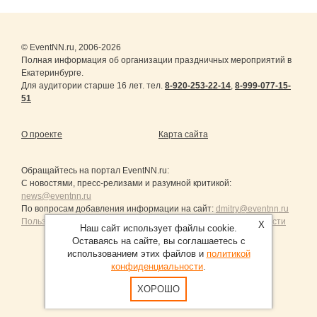
© EventNN.ru, 2006-2026
Полная информация об организации праздничных мероприятий в
Екатеринбурге.
Для аудитории старше 16 лет. тел.
8-920-253-22-14
,
8-999-077-15-
51
О проекте
Карта сайта
Обращайтесь на портал
EventNN.ru
:
С новостями, пресс-релизами и разумной критикой:
news@eventnn.ru
По вопросам добавления информации на сайт:
dmitry@eventnn.ru
Пользовательское Соглашение и политика конфиденциальности
X
Наш сайт использует файлы cookie.
Оставаясь на сайте, вы соглашаетесь с
использованием этих файлов и
политикой
конфиденциальности
.
Продвижение сайтов Санкт-Петербург
ХОРОШО