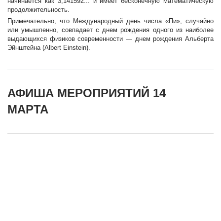
начинается как 3,141592... и имеет бесконечную математическую
продолжительность.
Примечательно, что Международный день числа «Пи», случайно
или умышленно, совпадает с днем рождения одного из наиболее
выдающихся физиков современности — днем рождения Альберта
Эйнштейна (Albert Einstein).
АФИША МЕРОПРИЯТИЙ 14
МАРТА