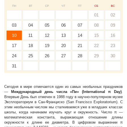
ПН
ВТ
СР
ЧТ
ПТ
СБ
ВС
01
02
03
04
05
06
07
08
09
10
11
12
13
14
15
16
17
18
19
20
21
22
23
24
25
26
27
28
29
30
31
Сегодня в мире отмечается один из самых необычных праздников
—
Международный день числа «Пи» (International π Day)
.
Впервые День был отмечен в 1988 году в научно-популярном музее
Эксплораториум в Сан-Франциско (San Francisco Exploratorium). С
этим необычным числом мы сталкиваемся уже в младших классах
школы, когда начинаем изучать круг и окружность. Число π —
математическая константа, выражающая отношение длины
окружности к длине ее диаметра. В цифровом выражении π