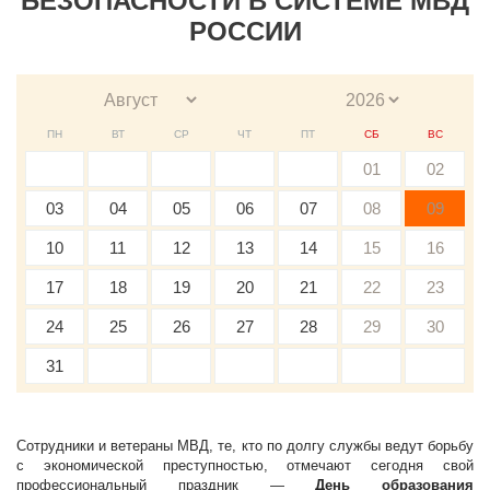
БЕЗОПАСНОСТИ В СИСТЕМЕ МВД
РОССИИ
ПН
ВТ
СР
ЧТ
ПТ
СБ
ВС
01
02
03
04
05
06
07
08
09
10
11
12
13
14
15
16
17
18
19
20
21
22
23
24
25
26
27
28
29
30
31
Сотрудники и ветераны МВД, те, кто по долгу службы ведут борьбу
с экономической преступностью, отмечают сегодня свой
профессиональный праздник —
День образования