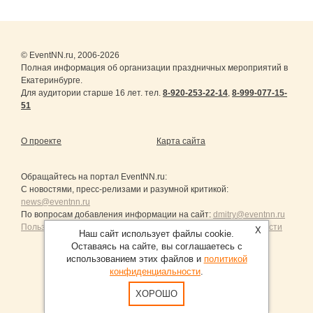
© EventNN.ru, 2006-2026
Полная информация об организации праздничных мероприятий в
Екатеринбурге.
Для аудитории старше 16 лет. тел.
8-920-253-22-14
,
8-999-077-15-
51
О проекте
Карта сайта
Обращайтесь на портал
EventNN.ru
:
С новостями, пресс-релизами и разумной критикой:
news@eventnn.ru
По вопросам добавления информации на сайт:
dmitry@eventnn.ru
Пользовательское Соглашение и политика конфиденциальности
X
Наш сайт использует файлы cookie.
Оставаясь на сайте, вы соглашаетесь с
использованием этих файлов и
политикой
конфиденциальности
.
Продвижение сайтов Санкт-Петербург
ХОРОШО