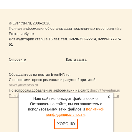
© EventNN.ru, 2006-2026
Полная информация об организации праздничных мероприятий в
Екатеринбурге.
Для аудитории старше 16 лет. тел.
8-920-253-22-14
,
8-999-077-15-
51
О проекте
Карта сайта
Обращайтесь на портал
EventNN.ru
:
С новостями, пресс-релизами и разумной критикой:
news@eventnn.ru
По вопросам добавления информации на сайт:
dmitry@eventnn.ru
Пользовательское Соглашение и политика конфиденциальности
X
Наш сайт использует файлы cookie.
Оставаясь на сайте, вы соглашаетесь с
использованием этих файлов и
политикой
конфиденциальности
.
Продвижение сайтов Санкт-Петербург
ХОРОШО