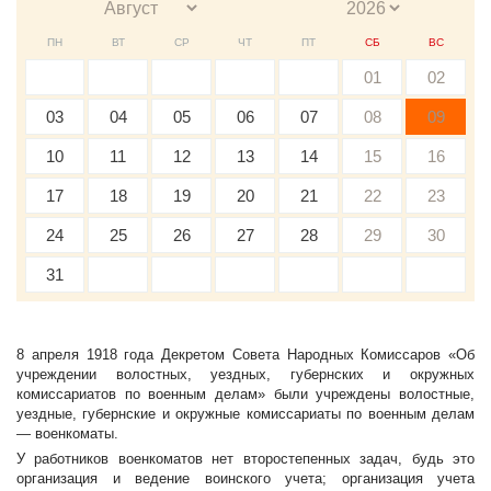
ПН
ВТ
СР
ЧТ
ПТ
СБ
ВС
01
02
03
04
05
06
07
08
09
10
11
12
13
14
15
16
17
18
19
20
21
22
23
24
25
26
27
28
29
30
31
8 апреля 1918 года Декретом Совета Народных Комиссаров «Об
учреждении волостных, уездных, губернских и окружных
комиссариатов по военным делам» были учреждены волостные,
уездные, губернские и окружные комиссариаты по военным делам
— военкоматы.
У работников военкоматов нет второстепенных задач, будь это
организация и ведение воинского учета; организация учета