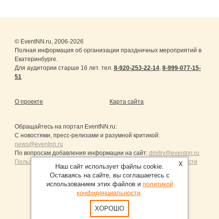
© EventNN.ru, 2006-2026
Полная информация об организации праздничных мероприятий в
Екатеринбурге.
Для аудитории старше 16 лет. тел.
8-920-253-22-14
,
8-999-077-15-
51
О проекте
Карта сайта
Обращайтесь на портал
EventNN.ru
:
С новостями, пресс-релизами и разумной критикой:
news@eventnn.ru
По вопросам добавления информации на сайт:
dmitry@eventnn.ru
Пользовательское Соглашение и политика конфиденциальности
X
Наш сайт использует файлы cookie.
Оставаясь на сайте, вы соглашаетесь с
использованием этих файлов и
политикой
конфиденциальности
.
Продвижение сайтов Санкт-Петербург
ХОРОШО