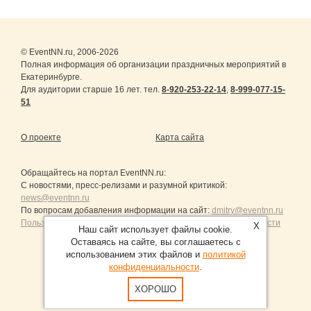
© EventNN.ru, 2006-2026
Полная информация об организации праздничных мероприятий в
Екатеринбурге.
Для аудитории старше 16 лет. тел.
8-920-253-22-14
,
8-999-077-15-
51
О проекте
Карта сайта
Обращайтесь на портал
EventNN.ru
:
С новостями, пресс-релизами и разумной критикой:
news@eventnn.ru
По вопросам добавления информации на сайт:
dmitry@eventnn.ru
Пользовательское Соглашение и политика конфиденциальности
X
Наш сайт использует файлы cookie.
Оставаясь на сайте, вы соглашаетесь с
использованием этих файлов и
политикой
конфиденциальности
.
Продвижение сайтов Санкт-Петербург
ХОРОШО