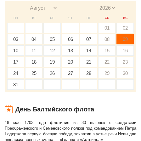
ПН
ВТ
СР
ЧТ
ПТ
СБ
ВС
01
02
03
04
05
06
07
08
09
10
11
12
13
14
15
16
17
18
19
20
21
22
23
24
25
26
27
28
29
30
31
День Балтийского флота
18 мая 1703 года флотилия из 30 шлюпок с солдатами
Преображенского и Семеновского полков под командованием Петра
I одержала первую боевую победу, захватив в устье реки Невы два
шведских военных судна — «Гедан» и «Астрильд».