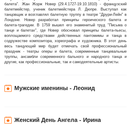
балета". Жан Жорж Новер (29.4.1727-19.10.1810) - французский
балетмейстер, ученик балетмейстера Л. Дюпре. Выступал как
танцовщик и возглавлял балетную труппу в театре "Друри-Лейн" в
Лондоне. Новер разработал принципы героического балета и
балета-трагедии. В 1759 вышел его знаменитый труд "Письма о
танце и балетах", где Новер обосновал принципы балета-пьесы,
воплощаемого средствами действенных пантомимы и танца в
содружестве композитора, хореографа и художника. В этот день
весь танцующий мир будет отмечать свой профессиональный
праздник - театры оперы и балета, современные танцевальные
труппы, ансамбли современного бального и народного танца и
другие, как профессиональные, так и самодеятельные артисты.
Мужские именины - Леонид
Женский День Ангела - Ирина