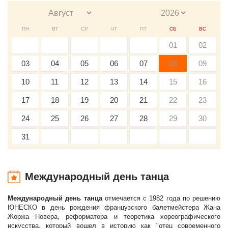
ПН
ВТ
СР
ЧТ
ПТ
СБ
ВС
01
02
03
04
05
06
07
08
09
10
11
12
13
14
15
16
17
18
19
20
21
22
23
24
25
26
27
28
29
30
31
Международный день танца
Международный день танца
отмечается с 1982 года по решению
ЮНЕСКО в день рождения французского балетмейстера Жана
Жоржа Новера, реформатора и теоретика хореографического
искусства, который вошел в историю как "отец современного