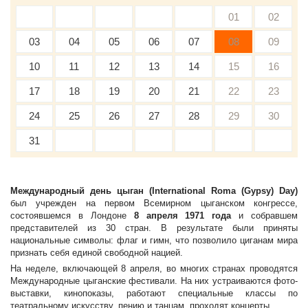
01
02
03
04
05
06
07
08
09
10
11
12
13
14
15
16
17
18
19
20
21
22
23
24
25
26
27
28
29
30
31
Международный день цыган (International Roma (Gypsy) Day)
был учрежден на первом Всемирном цыганском конгрессе,
состоявшемся в Лондоне
8 апреля 1971 года
и собравшем
представителей из 30 стран. В результате были приняты
национальные символы: флаг и гимн, что позволило циганам мира
признать себя единой свободной нацией.
На неделе, включающей 8 апреля, во многих странах проводятся
Международные цыганские фестивали. На них устраиваются фото-
выставки, кинопоказы, работают специальные классы по
театральному искусству, пению и танцам, проходят концерты.