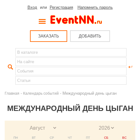
Вход
или
Регистрация
Напомнить пароль
ЗАКАЗАТЬ
ДОБАВИТЬ
-
- Международный день цыган
Главная
Календарь событий
МЕЖДУНАРОДНЫЙ ДЕНЬ ЦЫГАН
ПН
ВТ
СР
ЧТ
ПТ
СБ
ВС