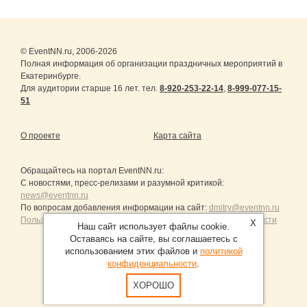
© EventNN.ru, 2006-2026
Полная информация об организации праздничных мероприятий в
Екатеринбурге.
Для аудитории старше 16 лет. тел.
8-920-253-22-14
,
8-999-077-15-
51
О проекте
Карта сайта
Обращайтесь на портал
EventNN.ru
:
С новостями, пресс-релизами и разумной критикой:
news@eventnn.ru
По вопросам добавления информации на сайт:
dmitry@eventnn.ru
Пользовательское Соглашение и политика конфиденциальности
X
Наш сайт использует файлы cookie.
Оставаясь на сайте, вы соглашаетесь с
использованием этих файлов и
политикой
конфиденциальности
.
Продвижение сайтов Санкт-Петербург
ХОРОШО