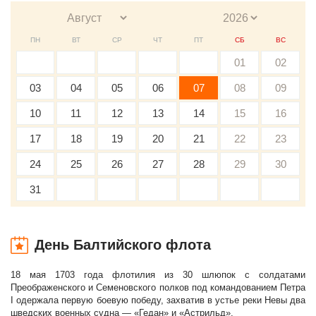
ПН
ВТ
СР
ЧТ
ПТ
СБ
ВС
01
02
03
04
05
06
07
08
09
10
11
12
13
14
15
16
17
18
19
20
21
22
23
24
25
26
27
28
29
30
31
День Балтийского флота
18 мая 1703 года флотилия из 30 шлюпок с солдатами
Преображенского и Семеновского полков под командованием Петра
I одержала первую боевую победу, захватив в устье реки Невы два
шведских военных судна — «Гедан» и «Астрильд».